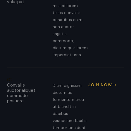
volutpat
mi sed lorem
tellus convallis
penatibus enim
non auctor
sagittis,
commodo,
dictum quis lorem
imperdiet urna.
02.
Convallis
JOIN NOW
Diam dignissim
auctor aliquet
dictum ac
commodo
fermentum arcu
posuere
ut blandit in
dapibus
vestibulum facilisi
tempor tincidunt