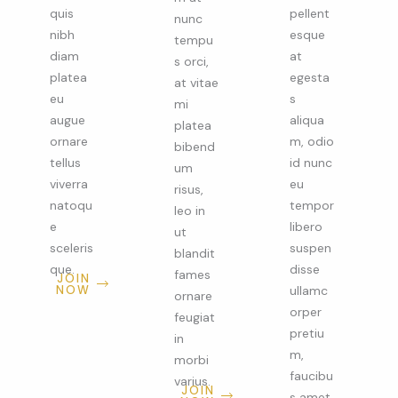
quis
pellent
nunc
nibh
esque
tempu
diam
at
s orci,
platea
egesta
at vitae
eu
s
mi
augue
aliqua
platea
ornare
m, odio
bibend
tellus
id nunc
um
viverra
eu
risus,
natoqu
tempor
leo in
e
libero
ut
sceleris
suspen
blandit
que.
disse
fames
JOIN
NOW
ullamc
ornare
orper
feugiat
pretiu
in
m,
morbi
faucibu
varius.
JOIN
s amet