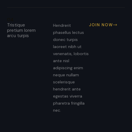
04.
Tristique
JOIN NOW
Hendrerit
pretium lorem
phasellus lectus
arcu turpis
donec turpis
laoreet nibh ut
venenatis, lobortis
ante nisl
adipiscing enim
neque nullam
scelerisque
hendrerit ante
egestas viverra
pharetra fringilla
nec.