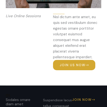
Live Online Sessions
Nisl dictum ante amet, eu
quis sed vestibulum donec
egestas ornare porttitor
volutpat euismod
consequat mus augue
aliquet eleifend erat
placerat viverra
pellentesque imperdiet.
JOIN US NOW
01.
Sodales ornare
JOIN NOW
Suspendisse lacus
diam amet
tellus consequat