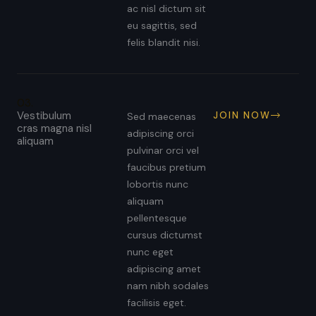
ac nisl dictum sit
eu sagittis, sed
felis blandit nisi.
03.
Vestibulum
JOIN NOW
Sed maecenas
cras magna nisl
adipiscing orci
aliquam
pulvinar orci vel
faucibus pretium
lobortis nunc
aliquam
pellentesque
cursus dictumst
nunc eget
adipiscing amet
nam nibh sodales
facilisis eget.