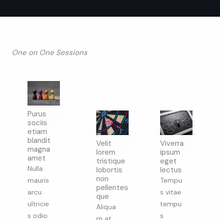
One on One Sessions
Purus
sociis
etiam
blandit
Velit
Viverra
magna
lorem
ipsum
amet
tristique
eget
Nulla
lobortis
lectus
non
mauris
Tempu
pellentes
arcu
s vitae
que
ultricie
tempu
Aliqua
s odio
s
m at