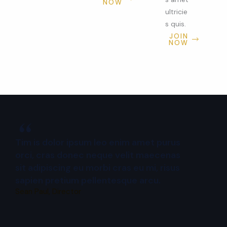
NOW
ultricie
s quis.
JOIN
NOW
“
Tim is dolor ipsum leo enim amet purus
orci, cras donec neque velit maecenas
sit adipiscing eu morbi cras eu mi, risus
sapien pretium pellentesque arcu.
Sean Paul, Director